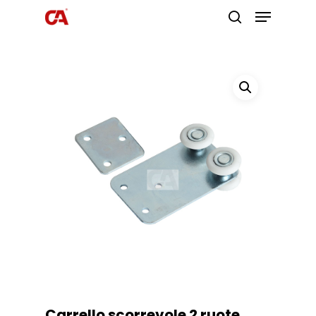
Premi invio per cercare o ESC per
uscire
Carrello scorrevole 2 ruote