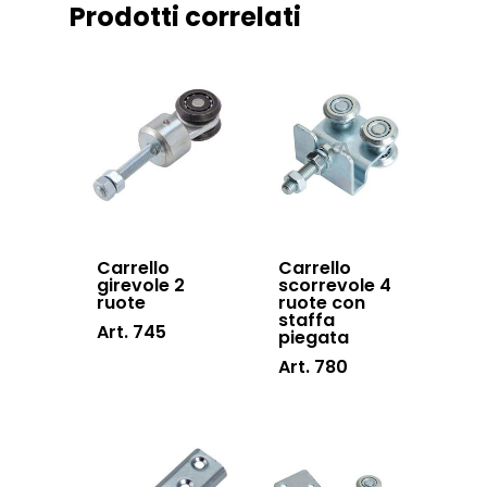
Prodotti correlati
Certificazioni
Accessori cancell
Lavora con noi
scorrevoli
Contatti
Accessori porton
sospesi
Swing gates
accessories
Sistemi di chiusu
Carrello
Carrello
girevole 2
scorrevole 4
Hardware
ruote
ruote con
staffa
Inox
Art. 745
piegata
Art. 780