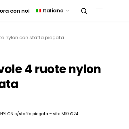
Italiano
ora con noi
te nylon con staffa piegata
vole 4 ruote nylon
gata
i NYLON c/staffa piegata – vite M10 Ø24