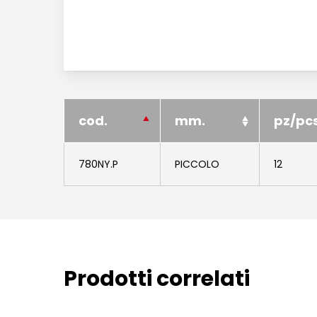
cod.
mm.
pz/pc
780NY.P
PICCOLO
12
Prodotti correlati