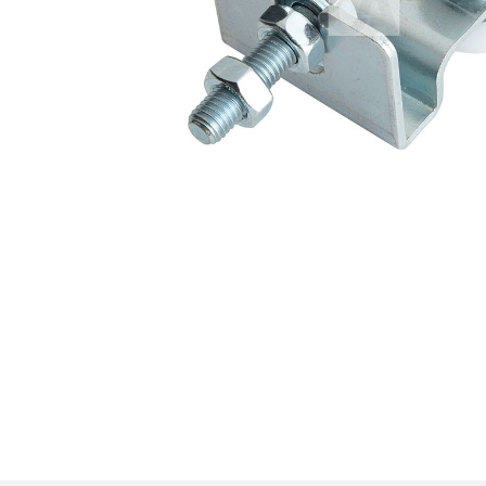
Premi invio per cercare o ESC per u