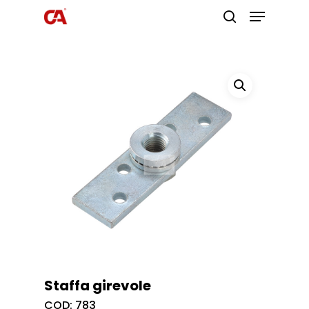
Premi invio per cercare o ESC per
uscire
Staffa girevole
COD:
783