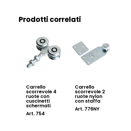
Downloads
Sistema Telesco
Certificazioni
Accessori cancell
Prodotti correlati
Lavora con noi
scorrevoli
Contatti
Accessori porton
sospesi
Swing gates
accessories
Sistemi di chiusu
Hardware
Carrello
Carrello
scorrevole 4
scorrevole 2
Inox
ruote con
ruote nylon
cuscinetti
con staffa
schermati
Art. 776NY
Art. 754