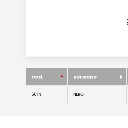
cod.
versione
501.N
NERO