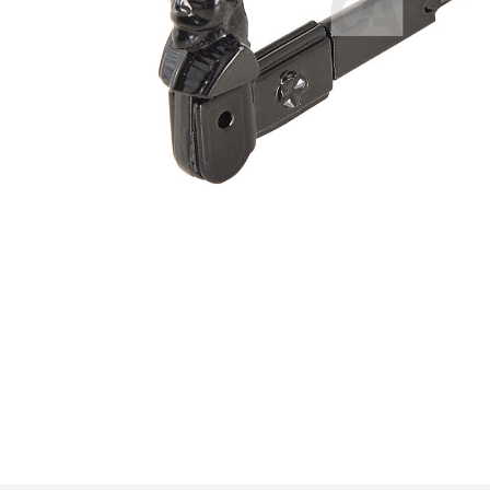
Premi invio per cercare o ESC per u