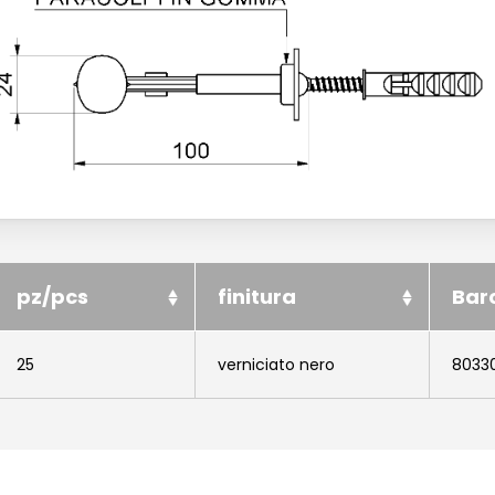
pz/pcs
finitura
Bar
25
verniciato nero
8033