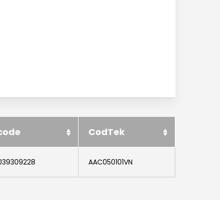
News ed eventi
Downloads
Certificazioni
Lavora con noi
Contatti
code
CodTek
039309228
AAC050101VN