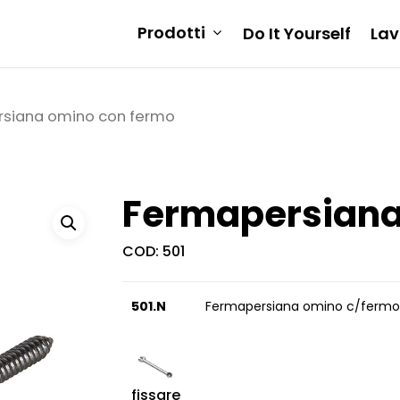
Prodotti
Do It Yourself
Lav
siana omino con fermo
Fermapersiana
COD:
501
501.N
Fermapersiana omino c/fermo 
fissare