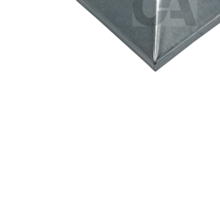
Premi invio per cercare o ESC per u