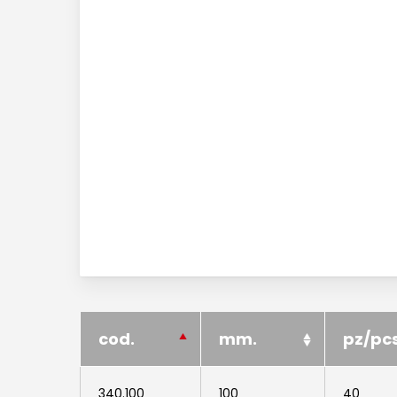
cod.
mm.
pz/pc
340.100
100
40