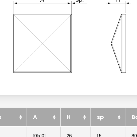
s
A
H
sp
B
101x101
26
1.5
8