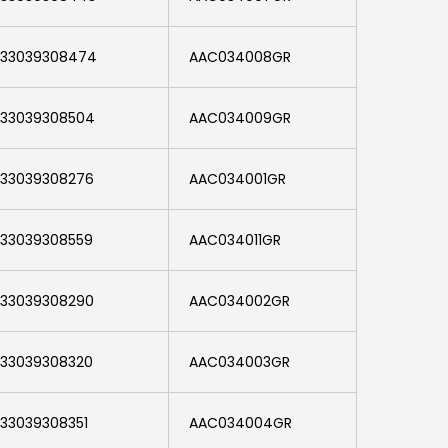
Certificazioni
033039308474
AAC034008GR
Lavora con noi
Contatti
33039308504
AAC034009GR
33039308276
AAC034001GR
33039308559
AAC034011GR
33039308290
AAC034002GR
33039308320
AAC034003GR
33039308351
AAC034004GR