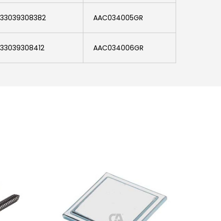
33039308382
AAC034005GR
33039308412
AAC034006GR