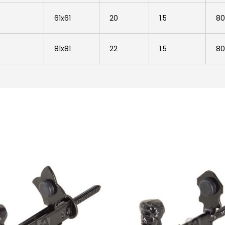
61x61
20
1.5
80
81x81
22
1.5
80