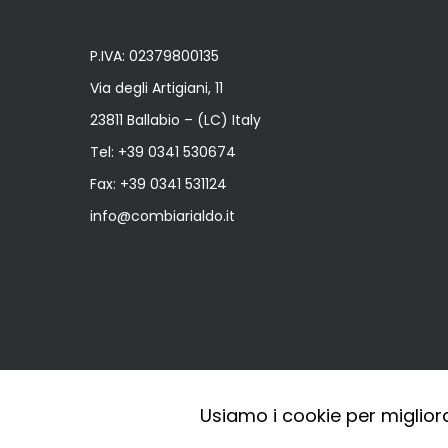
P.IVA: 02379800135
Via degli Artigiani, 11
23811 Ballabio – (LC) Italy
Tel:
+39 0341 530674
Fax: +39 0341 531124
info@combiarialdo.it
Usiamo i cookie per miglior