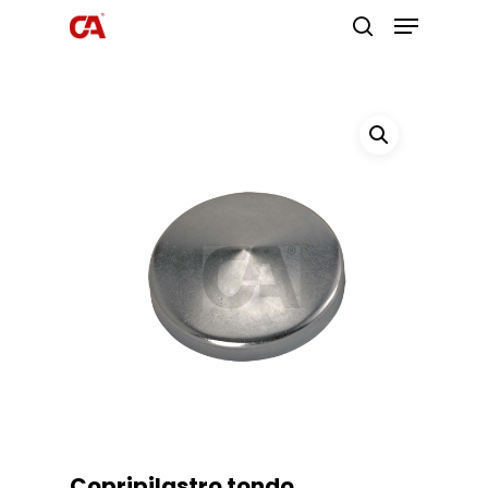
Premi invio per cercare o ESC per
uscire
Copripilastro tondo