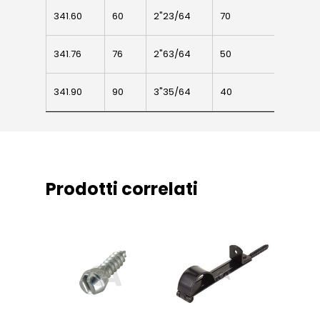
sospesi
341.60
341.60
60
2"23/64
70
Ø61
Swing gates
341.76
341.76
76
2"63/64
50
Ø77
accessories
Sistemi di chiusu
341.90
341.90
90
3"35/64
40
Ø90
Hardware
Inox
Prodotti correlati