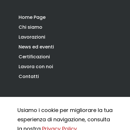
Home Page
Chi siamo
Lavorazioni
News ed eventi
Certificazioni
Lavora con noi
Contatti
Privacy Policy
Cookie Policy
Usiamo i cookie per migliorare la tua
Whistleblowing
esperienza di navigazione, consulta
© 2026 Combi Arialdo.
la nostra
Privacy Policy