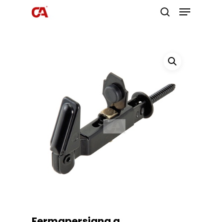
Premi invio per cercare o ESC per
uscire
Fermapersiana a