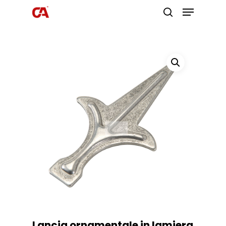
Premi invio per cercare o ESC per
uscire
Lancia ornamentale in lamiera