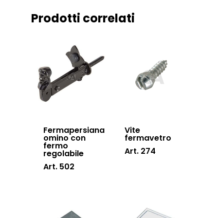
Certificazioni
Accessori cancell
Prodotti correlati
Lavora con noi
scorrevoli
Contatti
Accessori porton
sospesi
Swing gates
accessories
Sistemi di chiusu
Hardware
Fermapersiana
Vite
omino con
fermavetro
Inox
fermo
Art. 274
regolabile
Art. 502