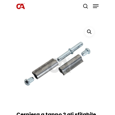
Premi invio per cercare o ESC per
uscire
Cerniera a tappo 2 ali sfilabile