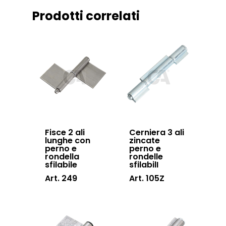
Downloads
Sistema Telesco
Prodotti correlati
Certificazioni
Accessori cancell
Lavora con noi
scorrevoli
Contatti
Accessori porton
sospesi
Swing gates
accessories
Sistemi di chiusu
Fisce 2 ali
Cerniera 3 ali
lunghe con
zincate
Hardware
perno e
perno e
rondella
rondelle
sfilabile
sfilabilI
Inox
Art. 249
Art. 105Z