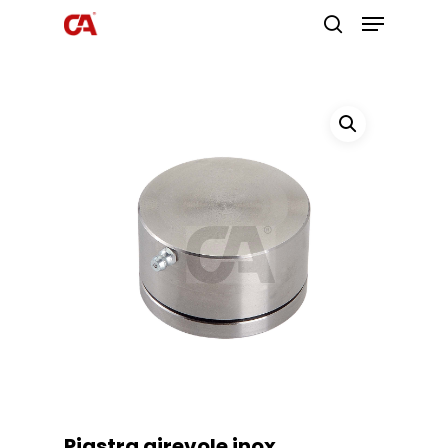
Premi invio per cercare o ESC per
uscire
Piastra girevole inox