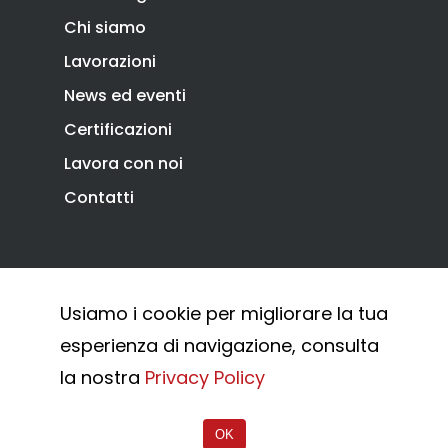
Chi siamo
Lavorazioni
News ed eventi
Certificazioni
Lavora con noi
Contatti
Privacy Policy
Cookie Policy
Usiamo i cookie per migliorare la tua
Whistleblowing
esperienza di navigazione, consulta
© 2026 Combi Arialdo.
la nostra
Privacy Policy
OK