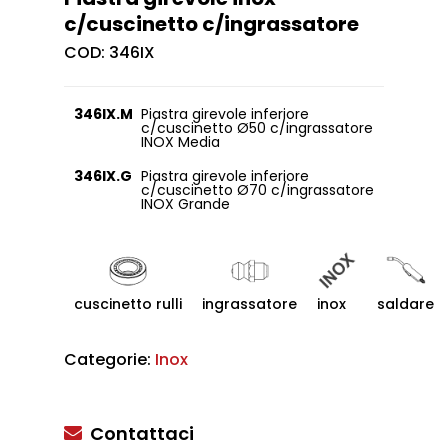
c/cuscinetto c/ingrassatore
COD:
346IX
346IX.M
Piastra girevole inferiore
c/cuscinetto Ø50 c/ingrassatore
INOX Media
346IX.G
Piastra girevole inferiore
c/cuscinetto Ø70 c/ingrassatore
INOX Grande
cuscinetto rulli
ingrassatore
inox
saldare
Categorie:
Inox
Contattaci