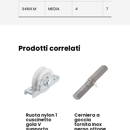
battenti
News ed eventi
346IX.M
346IX.M
MEDIA
4
7
Ø50
Sistema Autopor
Downloads
Sistema Telesco
Certificazioni
Accessori cancell
Lavora con noi
scorrevoli
Prodotti correlati
Contatti
Accessori porton
sospesi
Swing gates
accessories
Sistemi di chiusu
Hardware
Inox
Ruota nylon 1
Cerniera a
cuscinetto
goccia
gola V
tornita Inox
supporto
perno ottone