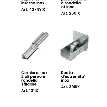
interno Inox
e rondella
ottone
Art. 427NYIX
Art. 260IX
Cerniera inox
Ruota
2 ali perno e
d’estremita’
rondella
inox
sfilabile
Art. 396IX
Art. 101IX