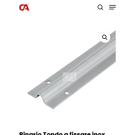
Premi invio per cercare o ESC per
uscire
Binario Tondo a fissare inox