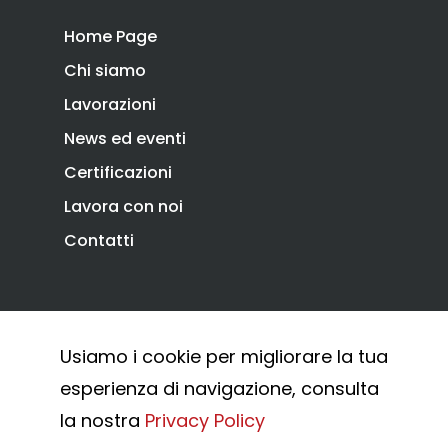
Home Page
Chi siamo
Lavorazioni
News ed eventi
Certificazioni
Lavora con noi
Contatti
Privacy Policy
Cookie Policy
Usiamo i cookie per migliorare la tua
Whistleblowing
esperienza di navigazione, consulta
© 2026 Combi Arialdo.
la nostra
Privacy Policy