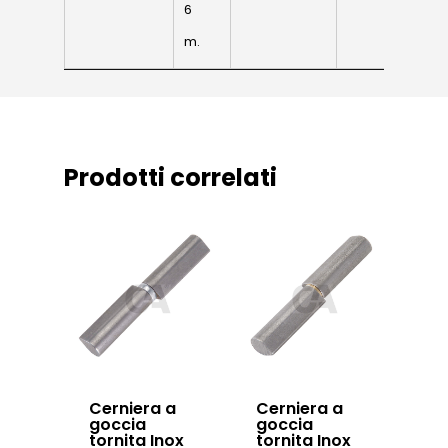
sospesi
6
m.
Swing gates
accessories
Sistemi di chiusu
Hardware
Prodotti correlati
Inox
Cerniera a
Cerniera a
goccia
goccia
tornita Inox
tornita Inox