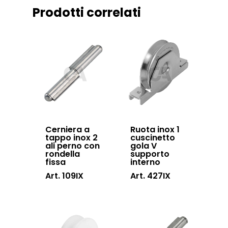
Certificazioni
Prodotti correlati
Accessori cancell
Lavora con noi
scorrevoli
Contatti
Accessori porton
sospesi
Swing gates
accessories
Sistemi di chiusu
Cerniera a
Ruota inox 1
tappo inox 2
cuscinetto
Hardware
ali perno con
gola V
rondella
supporto
Inox
fissa
interno
Art. 109IX
Art. 427IX