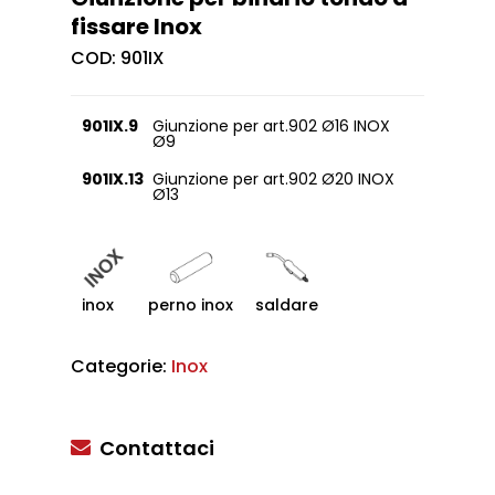
fissare Inox
COD:
901IX
901IX.9
Giunzione per art.902 Ø16 INOX
Ø9
901IX.13
Giunzione per art.902 Ø20 INOX
Ø13
inox
perno inox
saldare
Categorie:
Inox
Contattaci