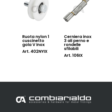
Ruota nylon 1
Cerniera inox
cuscinetto
3 ali perno e
gola V Inox
rondelle
sfilabili
Art. 402NYIX
Art. 106IX