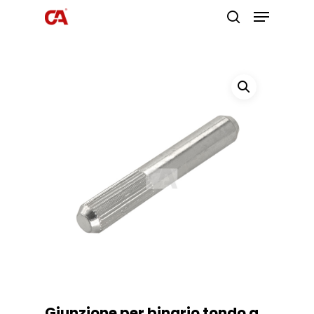
Premi invio per cercare o ESC per
uscire
Giunzione per binario tondo a