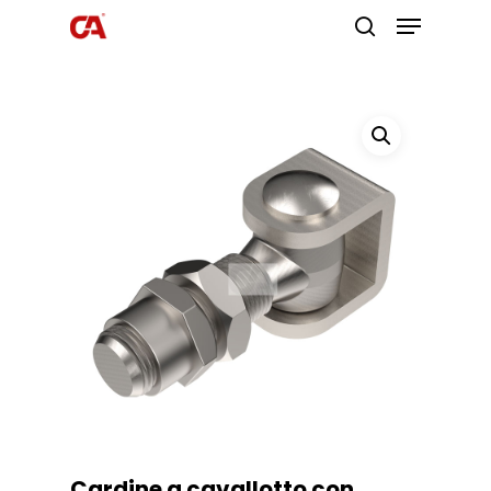
Premi invio per cercare o ESC per
uscire
Cardine a cavallotto con