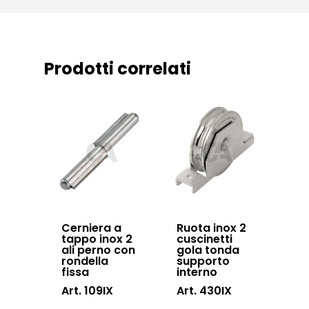
accessories
Sistemi di chiusu
Hardware
Prodotti correlati
Inox
Cerniera a
Ruota inox 2
tappo inox 2
cuscinetti
ali perno con
gola tonda
rondella
supporto
fissa
interno
Art. 109IX
Art. 430IX