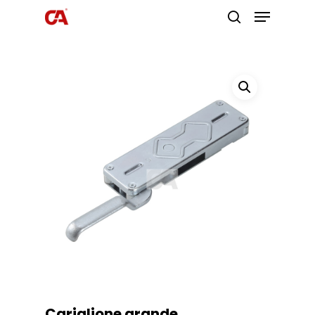
Premi invio per cercare o ESC per
uscire
Cariglione grande