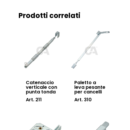
Certificazioni
Accessori cancell
Prodotti correlati
Lavora con noi
scorrevoli
Contatti
Accessori porton
sospesi
Swing gates
accessories
Sistemi di chiusu
Hardware
Catenaccio
Paletto a
verticale con
leva pesante
Inox
punta tonda
per cancelli
Art. 211
Art. 310