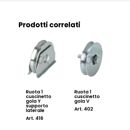
Downloads
Sistema Telesco
Certificazioni
Accessori cancell
Lavora con noi
Prodotti correlati
scorrevoli
Contatti
Accessori porton
sospesi
Swing gates
accessories
Sistemi di chiusu
Hardware
Ruota 1
Ruota 1
Inox
cuscinetto
cuscinetto
gola Y
gola V
supporto
Art. 402
laterale
Art. 416