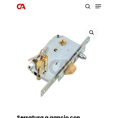
Premi invio per cercare o ESC per
uscire
Serratura a gancio con