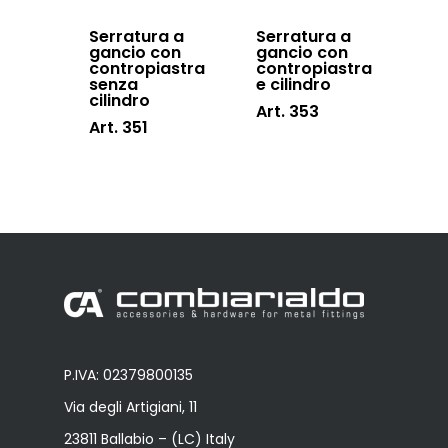
Serratura a
Serratura a
gancio con
gancio con
contropiastra
contropiastra
senza
e cilindro
cilindro
Art. 353
Art. 351
P.IVA: 02379800135
Via degli Artigiani, 11
23811 Ballabio – (LC) Italy