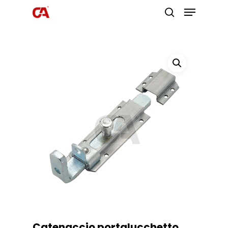
Premi invio per cercare o ESC per
uscire
Catenaccio portalucchetto