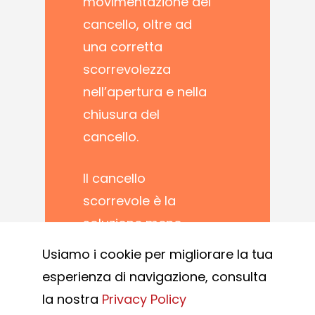
movimentazione del
cancello, oltre ad
una corretta
scorrevolezza
nell’apertura e nella
chiusura del
cancello.
Il cancello
scorrevole è la
soluzione meno
ingombrante. La
Usiamo i cookie per migliorare la tua
parte mobile dei
esperienza di navigazione, consulta
cancelli scorrevoli si
la nostra
Privacy Policy
muove su una griglia