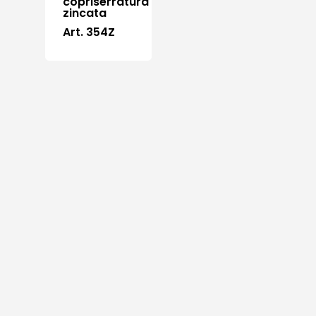
copriserratura
zincata
Art. 354Z