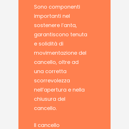
Sono componenti
importanti nel
sostenere l’anta,
garantiscono tenuta
e solidità di
movimentazione del
cancello, oltre ad
una corretta
scorrevolezza
nell’apertura e nella
chiusura del
cancello.
Il cancello