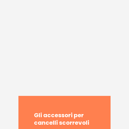
Gli
accessori
per
cancelli
scorrevoli