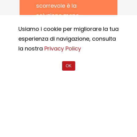
scorrevole è la
soluzione meno
ingombrante. La
Usiamo i cookie per migliorare la tua
parte mobile dei
esperienza di navigazione, consulta
cancelli scorrevoli si
la nostra
Privacy Policy
muove su una griglia
parallela alla
OK
recinzione: grazie a
questa
caratteristica, lo
scorrevole è adatto
anche dove gli spazi
sono ridotti.