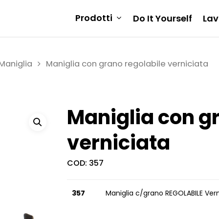
Prodotti
Do It Yourself
Lav
Maniglia
Maniglia con grano regolabile verniciata
Maniglia con g
verniciata
COD:
357
357
Maniglia c/grano REGOLABILE Vern