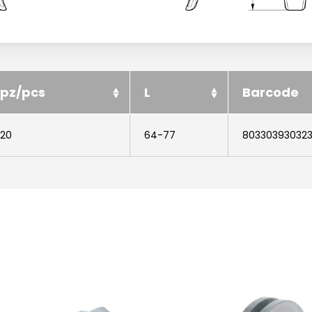
pz/pcs
L
Barcode
20
64-77
80330393032