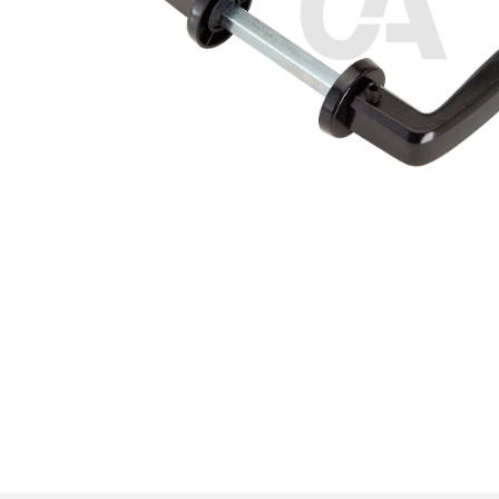
Premi invio per cercare o ESC per u