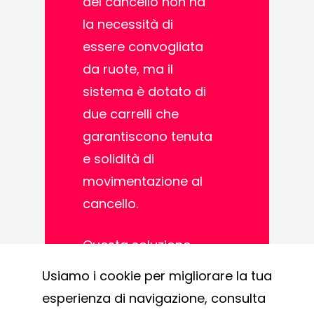
del cancello non ha
la necessità di
essere convogliata
da ruote, ma il
sistema è dotato di
due carrelli che
garantiscono tenuta
e solidità di
movimentazione al
cancello.
Questa soluzione
viene utilizzata
Usiamo i cookie per migliorare la tua
principalmente nelle
esperienza di navigazione, consulta
zone dove esistono