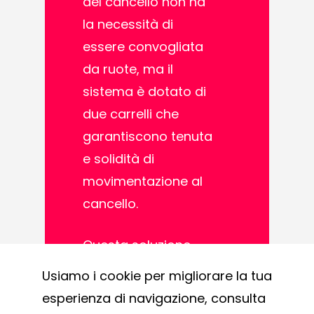
del cancello non ha
la necessità di
essere convogliata
da ruote, ma il
sistema è dotato di
due carrelli che
garantiscono tenuta
e solidità di
movimentazione al
cancello.
Questa soluzione
viene utilizzata
Usiamo i cookie per migliorare la tua
principalmente nelle
esperienza di navigazione, consulta
zone dove esistono