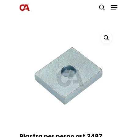
Premi invio per cercare o ESC per
uscire
Piastra per perno art.348Z