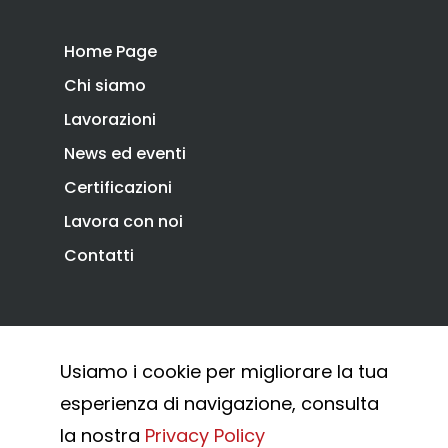
Home Page
Chi siamo
Lavorazioni
News ed eventi
Certificazioni
Lavora con noi
Contatti
Privacy Policy
Cookie Policy
Usiamo i cookie per migliorare la tua
Whistleblowing
esperienza di navigazione, consulta
© 2026 Combi Arialdo.
la nostra
Privacy Policy