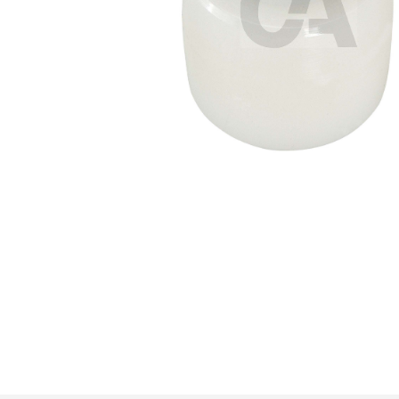
Premi invio per cercare o ESC per u