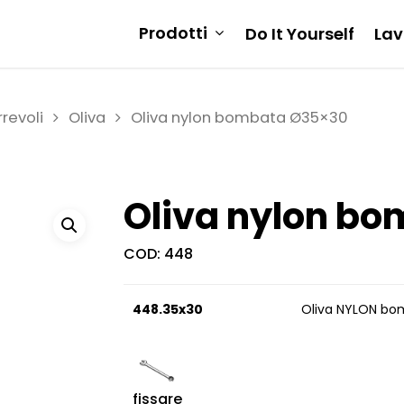
Prodotti
Do It Yourself
Lav
revoli
Oliva
Oliva nylon bombata Ø35×30
Oliva nylon b
COD:
448
448.35x30
Oliva NYLON bo
fissare