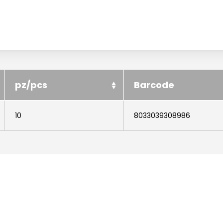
pz/pcs
Barcode
10
8033039308986