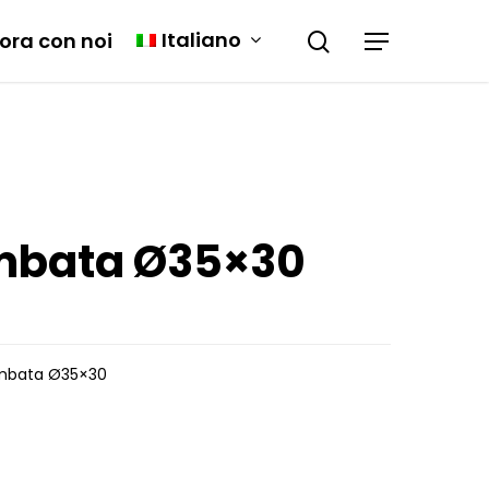
Italiano
ora con noi
ombata Ø35×30
mbata Ø35×30