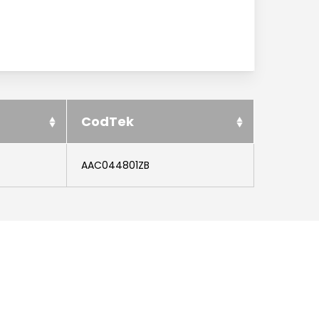
News ed eventi
Downloads
Certificazioni
Lavora con noi
CodTek
Contatti
AAC044801ZB