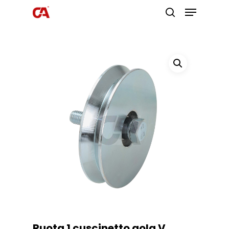
Premi invio per cercare o ESC per
uscire
Ruota 1 cuscinetto gola V