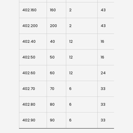
Downloads
Sistema Telesco
402.160
402.160
160
2
43
Ø138
Certificazioni
Accessori cancell
Lavora con noi
402.200
402.200
200
2
43
Ø178
scorrevoli
Contatti
Accessori porton
402.40
402.40
40
12
16
Ø33
sospesi
402.50
402.50
50
12
16
Ø39
Swing gates
accessories
402.60
402.60
60
12
24
Ø46
Sistemi di chiusu
402.70
402.70
70
6
33
Ø52
Hardware
Inox
402.80
402.80
80
6
33
Ø62
402.90
402.90
90
6
33
Ø72