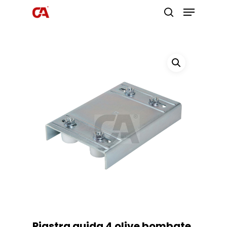
Premi invio per cercare o ESC per
uscire
Piastra guida 4 olive bombate