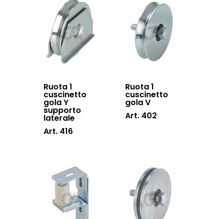
Lavora con noi
scorrevoli
Contatti
Accessori porton
sospesi
Swing gates
accessories
Ruota 1
Ruota 1
cuscinetto
cuscinetto
Sistemi di chiusu
gola Y
gola V
supporto
Hardware
Art. 402
laterale
Art. 416
Inox