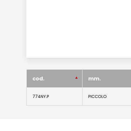
cod.
mm.
774NY.P
PICCOLO