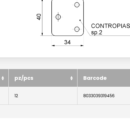
pz/pcs
Barcode
12
8033039319456