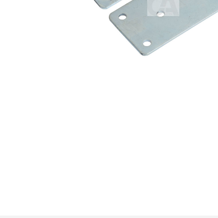
Premi invio per cercare o ESC per u