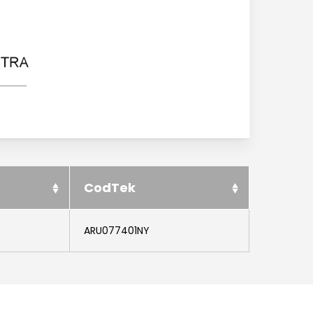
News ed eventi
Downloads
Certificazioni
Lavora con noi
Contatti
CodTek
ARU077401NY