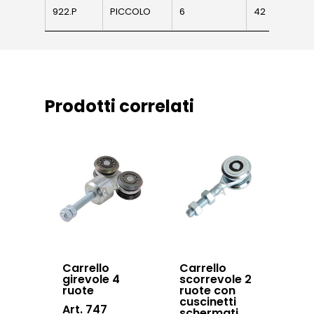
News ed eventi
922.P
922.P
PICCOLO
6
42
48
Sistema Autopor
Downloads
Sistema Telesco
Certificazioni
Accessori cancell
Lavora con noi
scorrevoli
Prodotti correlati
Contatti
Accessori porton
sospesi
Swing gates
accessories
Sistemi di chiusu
Hardware
Inox
Carrello
Carrello
girevole 4
scorrevole 2
ruote
ruote con
cuscinetti
Art. 747
schermati