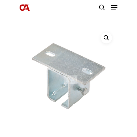
Premi invio per cercare o ESC per
uscire