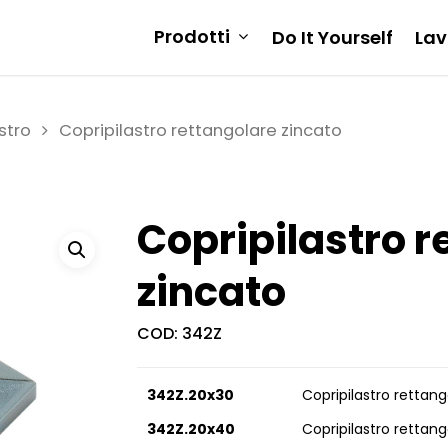
Prodotti
Do It Yourself
Lav
stro
Copripilastro rettangolare zincato
Copripilastro r
zincato
COD:
342Z
342Z.20x30
Copripilastro retta
342Z.20x40
Copripilastro retta