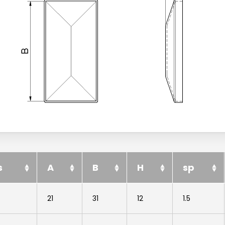
s
A
B
H
sp
21
31
12
1.5