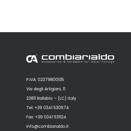
P.IVA: 02379800135
Via degli Artigiani, 11
23811 Ballabio – (LC) Italy
Tel:
+39 0341 530674
Fax: +39 0341 531124
info@combiarialdo.it