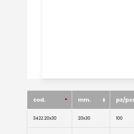
cod.
mm.
pz/pc
342Z.20x30
20x30
100