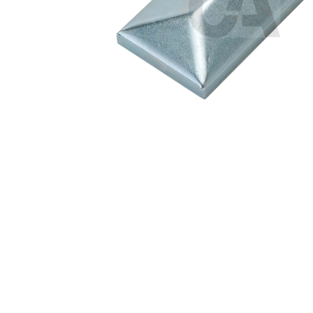
Premi invio per cercare o ESC per u