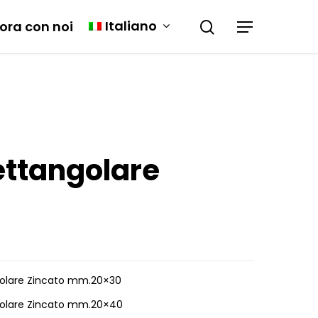
Italiano
ora con noi
ettangolare
ngolare Zincato mm.20×30
ngolare Zincato mm.20×40