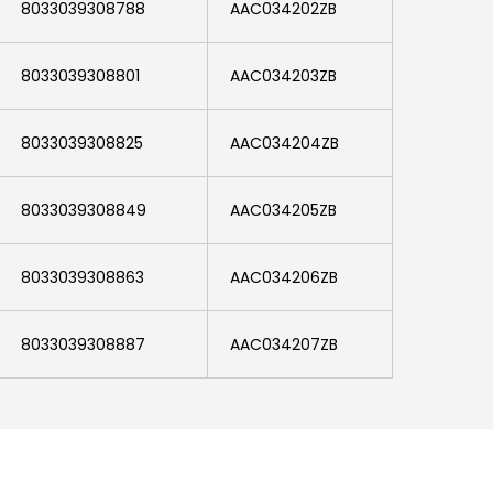
Contatti
8033039308788
AAC034202ZB
8033039308801
AAC034203ZB
8033039308825
AAC034204ZB
8033039308849
AAC034205ZB
8033039308863
AAC034206ZB
8033039308887
AAC034207ZB