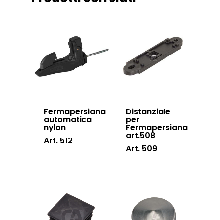
Accessori cancell
Lavora con noi
scorrevoli
Contatti
Accessori porton
sospesi
Swing gates
accessories
Sistemi di chiusu
Fermapersiana
Distanziale
Hardware
automatica
per
nylon
Fermapersiana
art.508
Inox
Art. 512
Art. 509