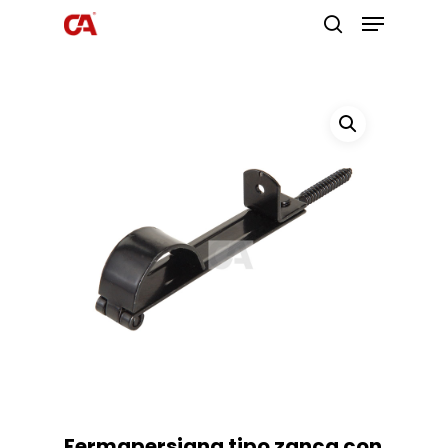
Premi invio per cercare o ESC per
uscire
Fermapersiana tipo zanca con