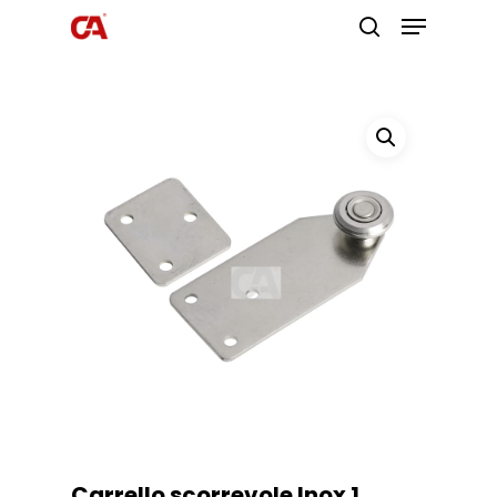
Premi invio per cercare o ESC per
uscire
Carrello scorrevole Inox 1