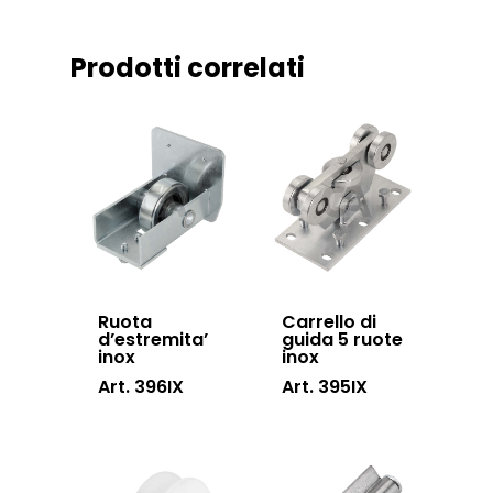
Sistema Telesco
Certificazioni
Accessori cancell
Prodotti correlati
Lavora con noi
scorrevoli
Contatti
Accessori porton
sospesi
Swing gates
accessories
Sistemi di chiusu
Hardware
Ruota
Carrello di
d’estremita’
guida 5 ruote
Inox
inox
inox
Art. 396IX
Art. 395IX