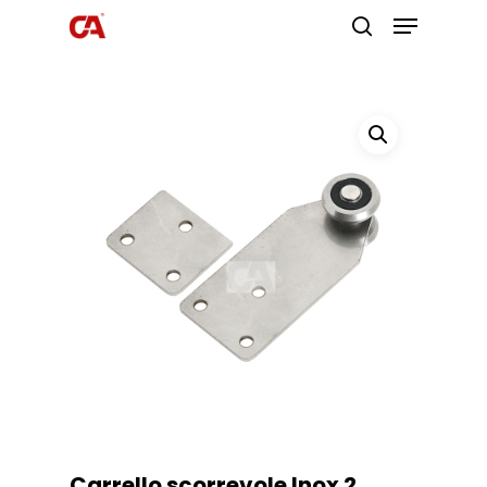
Premi invio per cercare o ESC per
uscire
Carrello scorrevole Inox 2