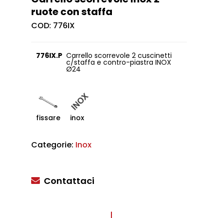
ruote con staffa
COD:
776IX
776IX.P
Carrello scorrevole 2 cuscinetti
c/staffa e contro-piastra INOX
Ø24
fissare
inox
Categorie:
Inox
Contattaci