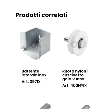
Downloads
Sistema Telesco
Certificazioni
Accessori cancell
Prodotti correlati
Lavora con noi
scorrevoli
Contatti
Accessori porton
sospesi
Swing gates
accessories
Sistemi di chiusu
Hardware
Battente
Ruota nylon 1
laterale inox
cuscinetto
gola V Inox
Inox
Art. 397IX
Art. 402NYIX