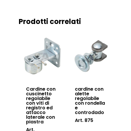
News ed eventi
Sistema Autopor
Downloads
Sistema Telesco
Prodotti correlati
Certificazioni
Accessori cancell
Lavora con noi
scorrevoli
Contatti
Accessori porton
sospesi
Swing gates
accessories
Sistemi di chiusu
Cardine con
cardine con
cuscinetto
alette
Hardware
regolabile
regolabile
con viti di
con rondella
registro ed
e
Inox
attacco
controdado
laterale con
Art. 875
piastra
Art.