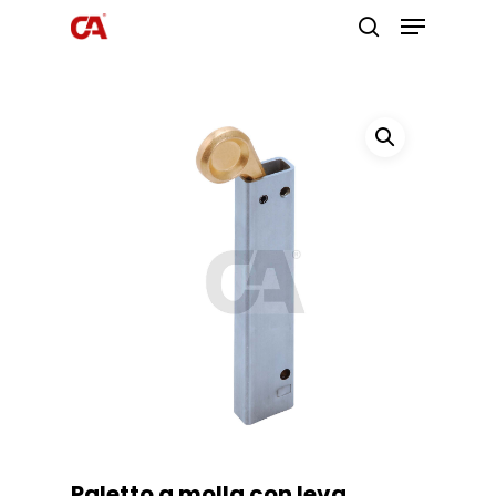
Premi invio per cercare o ESC per
uscire
Paletto a molla con leva