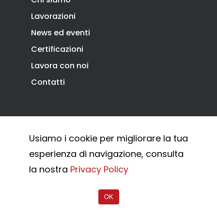
Lavorazioni
News ed eventi
Certificazioni
Lavora con noi
Contatti
Privacy Policy
Cookie Policy
Usiamo i cookie per migliorare la tua
Whistleblowing
esperienza di navigazione, consulta
© 2026 Combi Arialdo.
la nostra
Privacy Policy
OK