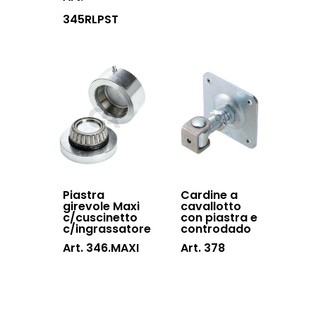
345RLPST
Piastra
Cardine a
girevole Maxi
cavallotto
c/cuscinetto
con piastra e
c/ingrassatore
controdado
Art. 346.MAXI
Art. 378