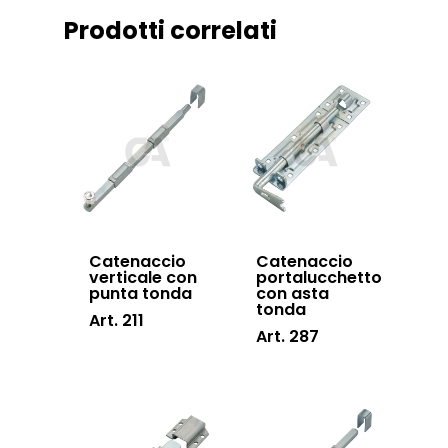
Certificazioni
Accessori cancell
Prodotti correlati
Lavora con noi
scorrevoli
Contatti
Accessori porton
sospesi
Swing gates
accessories
Sistemi di chiusu
Hardware
Catenaccio
Catenaccio
verticale con
portalucchetto
punta tonda
con asta
Inox
tonda
Art. 211
Art. 287