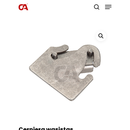
Premi invio per cercare o ESC per
uscire
Cerniera wasistas