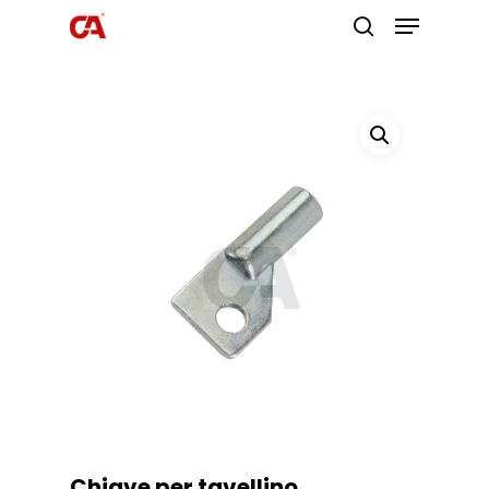
Premi invio per cercare o ESC per
uscire
Chiave per tavellino