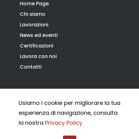
Home Page
Chi siamo
Lavorazioni
News ed eventi
Certificazioni
Lavora con noi
Contatti
Privacy Policy
Cookie Policy
Usiamo i cookie per migliorare la tua
Whistleblowing
esperienza di navigazione, consulta
© 2026 Combi Arialdo.
la nostra
Privacy Policy