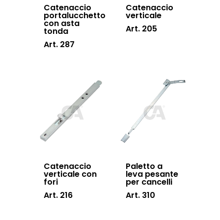
Catenaccio
Catenaccio
Swing gates
portalucchetto
verticale
con asta
Art. 205
accessories
tonda
Art. 287
Sistemi di chiusu
Hardware
Inox
Catenaccio
Paletto a
verticale con
leva pesante
fori
per cancelli
Art. 216
Art. 310