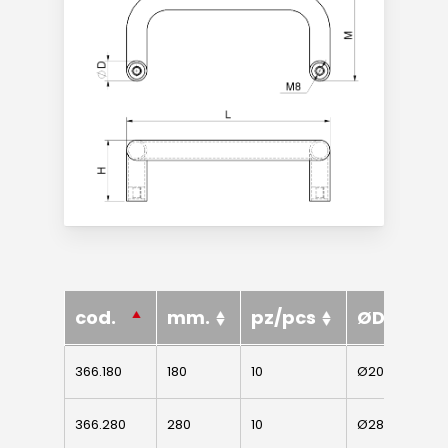
Prodotti
Do It Yourself
copripilastro pla
Lavora con noi
Sistema 4000 EX
Italiano
Cerniere per
cod.
cod.
mm.
pz/pcs
ØD
H
serramenti
English
Chi siamo
Cerniere per ant
cod.
mm.
pz/pcs
ØD
H
366.180
366.180
180
10
Ø20
60
Lavorazioni
battenti
News ed eventi
366.280
366.280
280
10
Ø28
74
Sistema Autopor