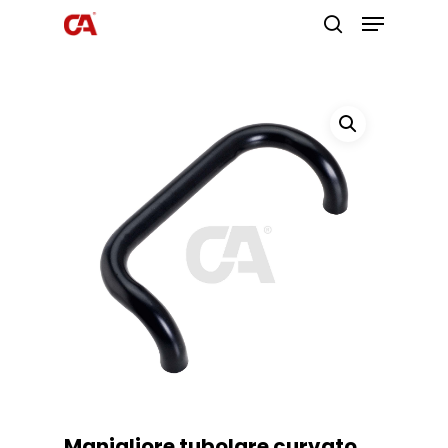
Premi invio per cercare o ESC per
uscire
Manigliore tubolare curvato