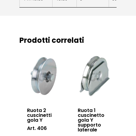
News ed eventi
Sistema Autopor
Downloads
Sistema Telesco
Certificazioni
Accessori cancell
Lavora con noi
scorrevoli
Prodotti correlati
Contatti
Accessori porton
sospesi
Swing gates
accessories
Sistemi di chiusu
Hardware
Ruota 2
Ruota 1
Inox
cuscinetti
cuscinetto
gola Y
gola Y
supporto
Art. 406
laterale