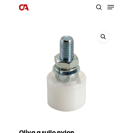
Premi invio per cercare o ESC per
uscire
Oliva a rullo nylon