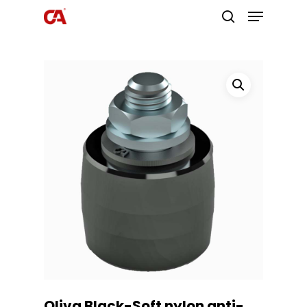
Premi invio per cercare o ESC per
uscire
Oliva Black-Soft nylon anti-