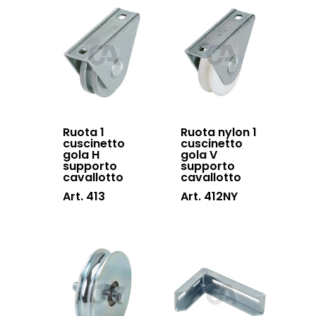
Lavora con noi
scorrevoli
Contatti
Accessori porton
sospesi
Swing gates
accessories
Ruota 1
Ruota nylon 1
Sistemi di chiusu
cuscinetto
cuscinetto
gola H
gola V
supporto
supporto
Hardware
cavallotto
cavallotto
Inox
Art. 413
Art. 412NY