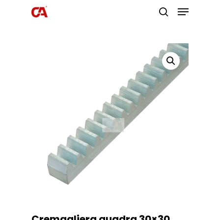
Premi invio per cercare o ESC per
uscire
Cremagliera quadra 30×30