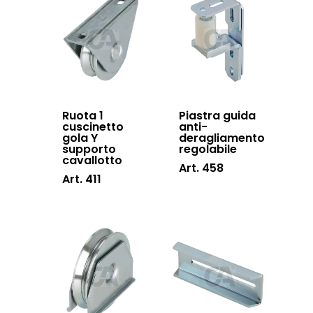
Lavora con noi
scorrevoli
Contatti
Accessori porton
sospesi
Swing gates
accessories
Ruota 1
Piastra guida
cuscinetto
anti-
gola Y
deragliamento
Sistemi di chiusu
supporto
regolabile
cavallotto
Hardware
Art. 458
Art. 411
Inox