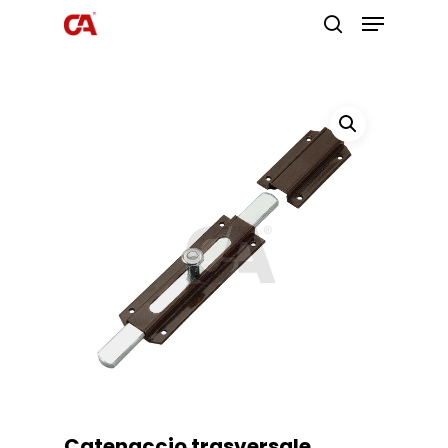
Premi invio per cercare o ESC per
uscire
Catenaccio trasversale