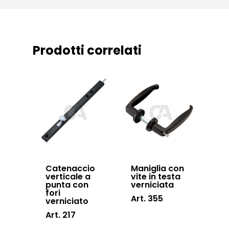
accessories
Sistemi di chiusu
Hardware
Prodotti correlati
Inox
Catenaccio
Maniglia con
verticale a
vite in testa
punta con
verniciata
fori
Art. 355
verniciato
Art. 217