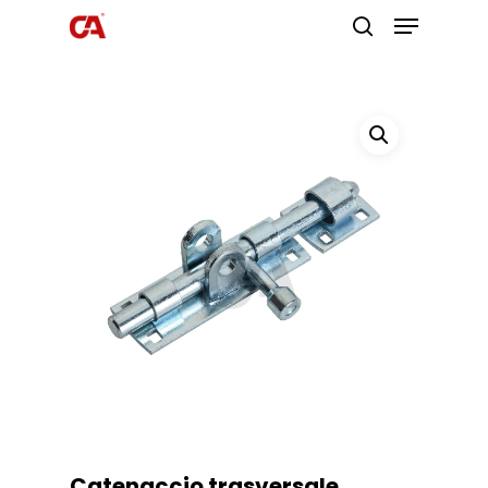
Premi invio per cercare o ESC per
uscire
Catenaccio trasversale