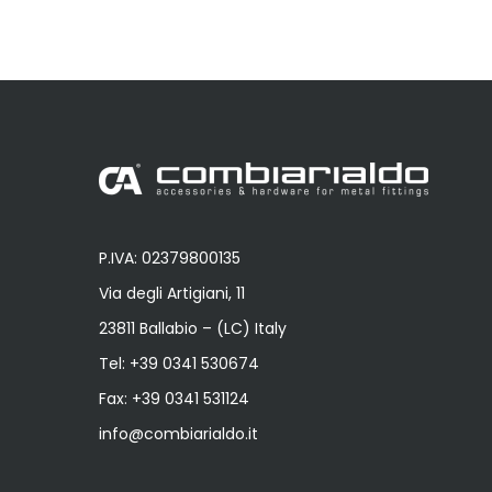
P.IVA: 02379800135
Via degli Artigiani, 11
23811 Ballabio – (LC) Italy
Tel:
+39 0341 530674
Fax: +39 0341 531124
info@combiarialdo.it