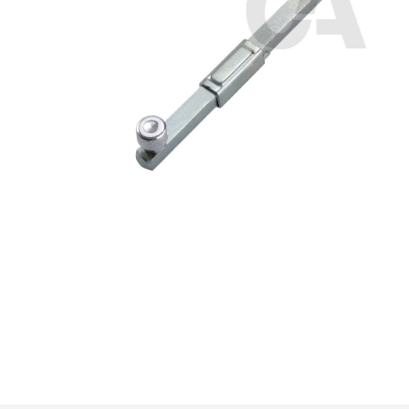
Premi invio per cercare o ESC per u