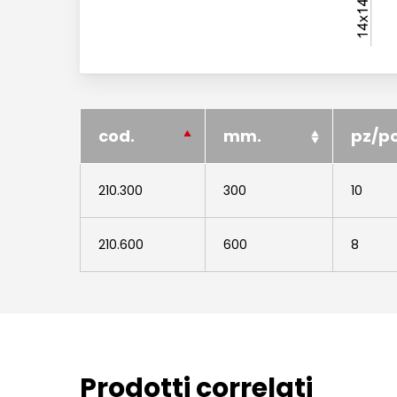
cod.
mm.
pz/p
210.300
300
10
210.600
600
8
Prodotti correlati