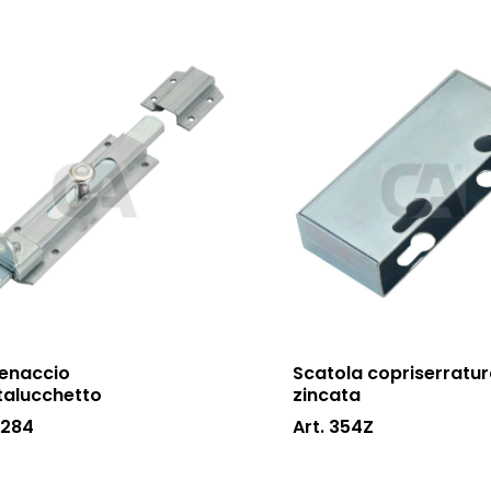
enaccio
Scatola copriserratu
talucchetto
zincata
 284
Art. 354Z