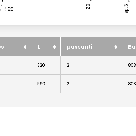
cs
L
passanti
Ba
320
2
80
590
2
80