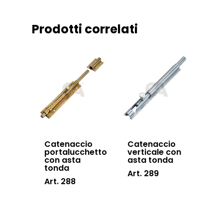
Sistema Telesco
Certificazioni
Accessori cancell
Prodotti correlati
Lavora con noi
scorrevoli
Contatti
Accessori porton
sospesi
Swing gates
accessories
Sistemi di chiusu
Hardware
Catenaccio
Catenaccio
portalucchetto
verticale con
Inox
con asta
asta tonda
tonda
Art. 289
Art. 288