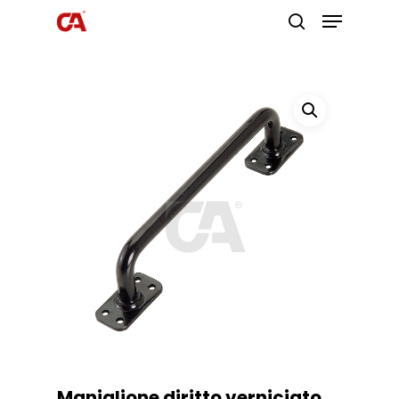
Premi invio per cercare o ESC per
uscire
Maniglione diritto verniciato